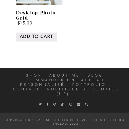
Desktop Photo
Grid
$
15.00
ADD TO CART
SHOP
ABOUT ME
BLOG
COMMANDER UN TABLEAU
PERSONNALISÉ
PORTFOLIO
CONTACT
POLITIQUE DE COOKIES
(UE)
COPYRIGHT © 2026 | ALL RIGHTS RESERVED |
LE SOUFFLE DU
PINCEAU, 2022