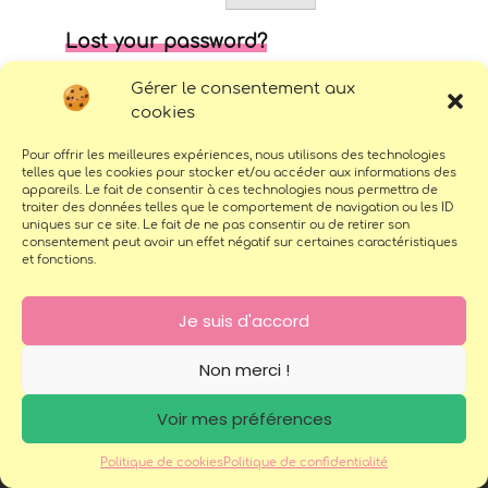
Lost your password?
Gérer le consentement aux
cookies
Pour offrir les meilleures expériences, nous utilisons des technologies
telles que les cookies pour stocker et/ou accéder aux informations des
appareils. Le fait de consentir à ces technologies nous permettra de
traiter des données telles que le comportement de navigation ou les ID
uniques sur ce site. Le fait de ne pas consentir ou de retirer son
consentement peut avoir un effet négatif sur certaines caractéristiques
et fonctions.
SHOP
ABOUT ME
BLOG
COMMANDER UN TABLEAU
PERSONNALISÉ
PORTFOLIO
Je suis d'accord
CONTACT
POLITIQUE DE COOKIES
(UE)
Non merci !
Voir mes préférences
COPYRIGHT © 2026 | ALL RIGHTS RESERVED |
LE SOUFFLE DU
PINCEAU, 2022
Politique de cookies
Politique de confidentialité