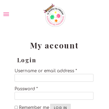
Skip
SHOP
to
content
ABOUT ME
BLOG
My account
COMMANDER UN TABLEAU PERSONNALISÉ
Login
PORTFOLIO
Username or email address
*
CONTACT
Password
*
POLITIQUE DE COOKIES (UE)
Remember me
LOG IN