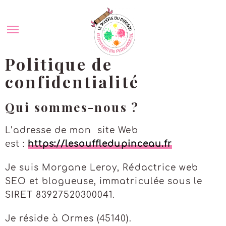
Skip
SHOP
to
content
ABOUT ME
Politique de
BLOG
confidentialité
COMMANDER UN TABLEAU PERSONNALISÉ
Qui sommes-nous ?
PORTFOLIO
L’adresse de mon site Web
est :
https://lesouffledupinceau.fr
CONTACT
Je suis Morgane Leroy, Rédactrice web
SEO et blogueuse, immatriculée sous le
POLITIQUE DE COOKIES (UE)
SIRET 83927520300041.
Je réside à Ormes (45140).