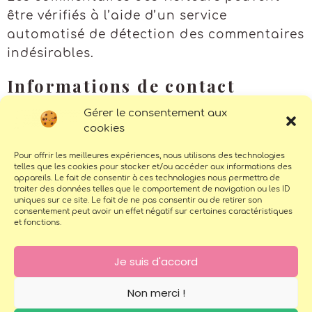
être vérifiés à l’aide d’un service
automatisé de détection des commentaires
indésirables.
Informations de contact
Gérer le consentement aux
Vous pouvez m’écrire juste
ici
, je répondrai
cookies
avec plaisir à toutes vos
questions/demandes.
Pour offrir les meilleures expériences, nous utilisons des technologies
telles que les cookies pour stocker et/ou accéder aux informations des
appareils. Le fait de consentir à ces technologies nous permettra de
traiter des données telles que le comportement de navigation ou les ID
uniques sur ce site. Le fait de ne pas consentir ou de retirer son
consentement peut avoir un effet négatif sur certaines caractéristiques
et fonctions.
SHOP
ABOUT ME
BLOG
COMMANDER UN TABLEAU
PERSONNALISÉ
PORTFOLIO
Je suis d'accord
CONTACT
POLITIQUE DE COOKIES
(UE)
Non merci !